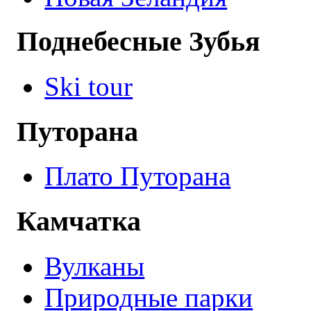
Поднебесные Зубья
Ski tour
Путорана
Плато Путорана
Камчатка
Вулканы
Природные парки