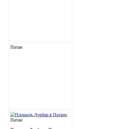
Патан
Патан