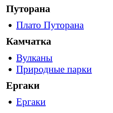
Путорана
Плато Путорана
Камчатка
Вулканы
Природные парки
Ергаки
Ергаки