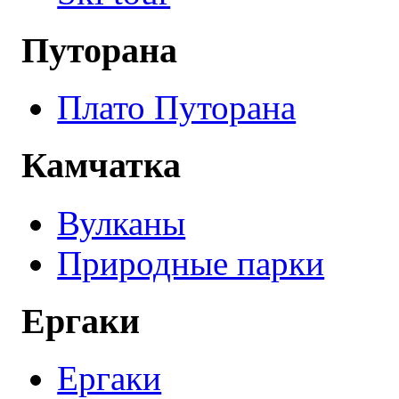
Путорана
Плато Путорана
Камчатка
Вулканы
Природные парки
Ергаки
Ергаки