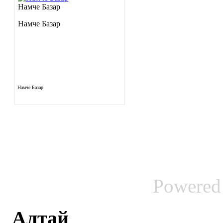
Намче Базар
Намче Базар
Намче Базар
Powered
Алтай