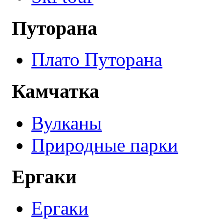
Путорана
Плато Путорана
Камчатка
Вулканы
Природные парки
Ергаки
Ергаки