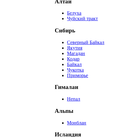
Алтай
Белуха
Чуйский тракт
Сибирь
Северный Байкал
Якутия
Магадан
Кодар
Байкал
Чукотка
Приморье
Гималаи
Непал
Альпы
Монблан
Исландия