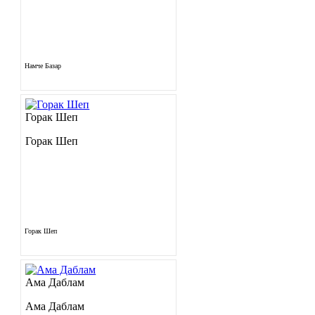
Намче Базар
Горак Шеп
Горак Шеп
Горак Шеп
Ама Даблам
Ама Даблам