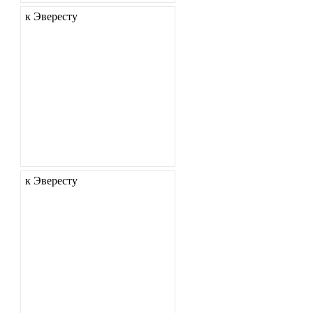
к Эвересту
к Эвересту