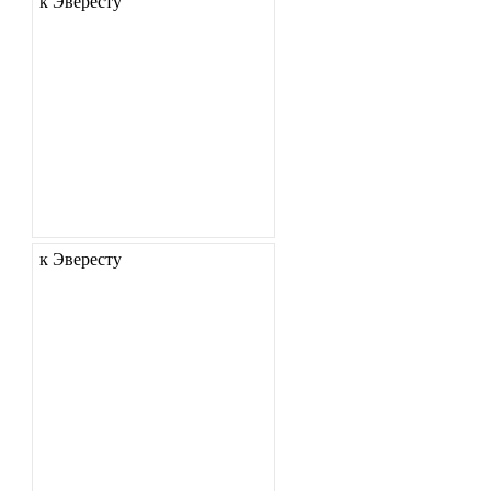
к Эвересту
к Эвересту