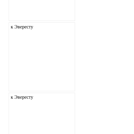
к Эвересту
к Эвересту