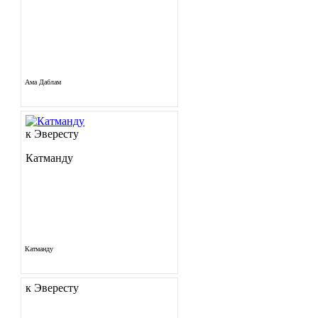
Ама Даблам
к Эвересту
Катманду
Катманду
к Эвересту