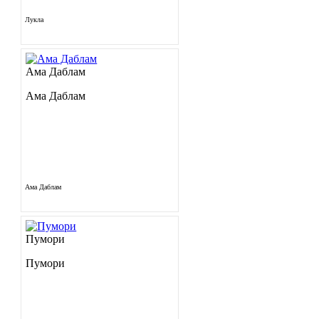
Лукла
Ама Даблам
Ама Даблам
Ама Даблам
Пумори
Пумори