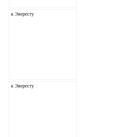
к Эвересту
к Эвересту