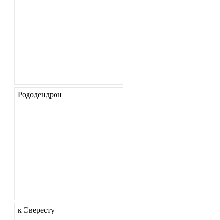
Рододендрон
к Эвересту