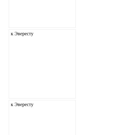
к Эвересту
к Эвересту