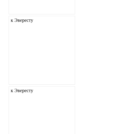
к Эвересту
к Эвересту