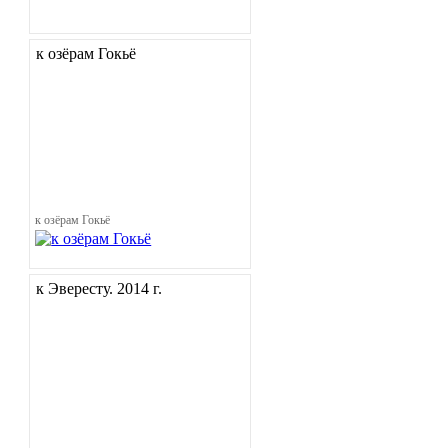
к озёрам Гокьё
к озёрам Гокьё
к Эвересту. 2014 г.