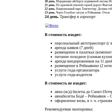
20 день.
Мерцающие айсберги ледниковой лагуны Й
21 день.
По красивой опасной горной дороге Фьятла
22 день.
Национальный парк Тингветлир. Долина гей
23 день.
Через Голубую лагуну в Рейкьявик. Отель
24 день.
Трансфер в аэропорт
В стоимость входит:
персональный автотранспорт (с 
аренда каяков (7 дней)
размещение в палатках (кемпин
питание походное (газовая кухня
аренда внедорожников на 11 дней
размещение в Рейкьявике (2 ночи
услуги гида-организатора
услуги гида-водителя
В стоимость не входит:
авиа (ж/д) билеты до Санкт-Пете
авиабилеты Бодё – Рейкьявик – 
оформление визы, в т. ч. страхов
Рекомендуемая экипировка: