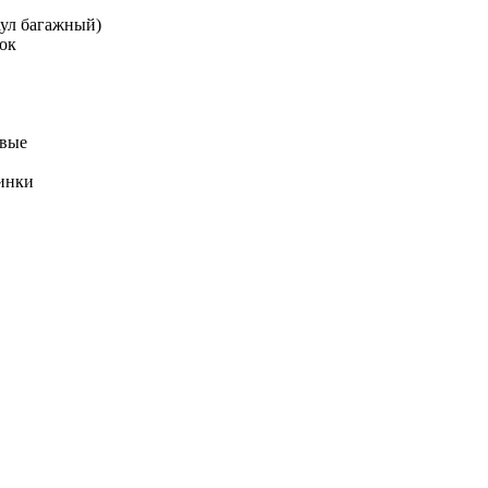
аул багажный)
ок
овые
инки