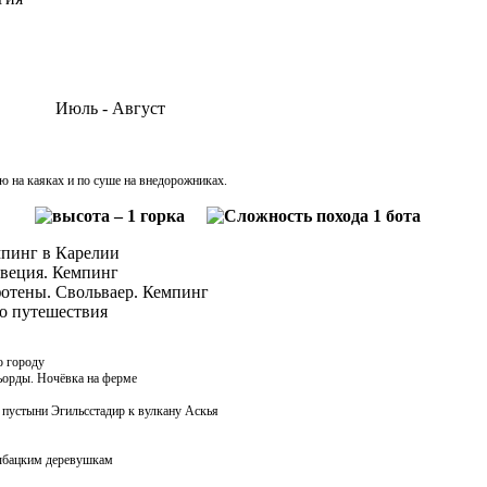
Июль - Август
 на каяках и по суше на внедорожниках.
мпинг в Карелии
веция. Кемпинг
отены. Свольваер. Кемпинг
го путешествия
о городу
ьорды. Ночёвка на ферме
пустыни Эгильсстадир к вулкану Аскья
ыбацким деревушкам