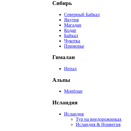
Сибирь
Северный Байкал
Якутия
Магадан
Кодар
Байкал
Чукотка
Приморье
Гималаи
Непал
Альпы
Монблан
Исландия
Исландия
Тур на внедорожниках
Исландия & Норвегия