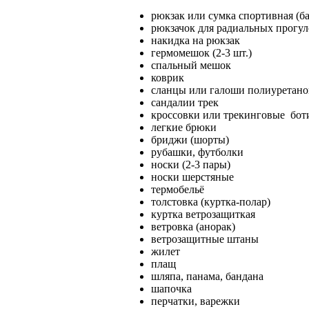
рюкзак или сумка спортивная (б
рюкзачок для радиальных прогул
накидка на рюкзак
гермомешок (2-3 шт.)
спальный мешок
коврик
сланцы или галоши полиуретан
сандалии трек
кроссовки или трекинговые бот
легкие брюки
бриджи (шорты)
рубашки, футболки
носки (2-3 пары)
носки шерстяные
термобельё
толстовка (куртка-полар)
куртка ветрозащиткая
ветровка (анорак)
ветрозащитные штаны
жилет
плащ
шляпа, панама, бандана
шапочка
перчатки, варежки