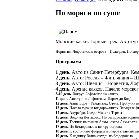
По морю и по суше
Морские каяки. Горный трек. Автотур
Норвегия. Лофотенские острова – Исландия.
По морю
Программа
1 день.
Авто из Санкт-Петербурга. Ке
2 день.
Авто: Россия – Финляндия – Ш
3 день.
Авто: Швеция – Норвегия, Лоф
4 день.
Аренда каяков. Начало морско
5-10 день.
Вокруг Лофотенов на каяках
11 день.
Автотур по Лофотенам. Паром до Бодё
12 день.
Авиа: Бодё – Рейкьявик. Отель. Прогулки п
13 день.
Начало тура на внедорожниках. Западные ф
14 день.
Акурейри. Озеро Миватн. Термы
15 день.
Водопад Деттифосс. По бездорожью горной 
16 день.
Трекинг на вулкан Аскья, озеро Аскьяватн
17 день.
По бездорожью к центру острова
18 день.
К восточным фьордам и очаровательным р
19 день.
К леднику Ватнайокудль по бездорожью