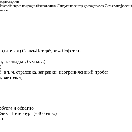
окульсаарлон
бакслейд через природный заповедник Ландманналейгар до водопадов Сельяландфосс и
зеров
водителем) Санкт-Петербург – Лофотены
ги, площадки, бухты…)
)
, в т. ч. страховка, заправки, неограниченный пробег
, завтраки)
рбурга и обратно
Санкт-Петербург (~400 евро)
ка