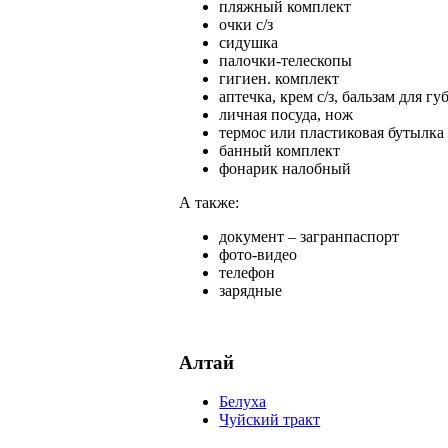
пляжный комплект
очки с/з
сидушка
палочки-телескопы
гигиен. комплект
аптечка, крем с/з, бальзам для гу
личная посуда, нож
термос или пластиковая бутылка 
банный комплект
фонарик налобный
А также:
документ – загранпаспорт
фото-видео
телефон
зарядные
Алтай
Белуха
Чуйский тракт