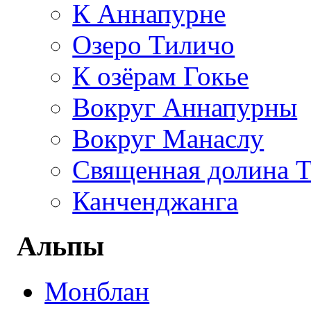
К Аннапурне
Озеро Тиличо
К озёрам Гокье
Вокруг Аннапурны
Вокруг Манаслу
Священная долина 
Канченджанга
Альпы
Монблан