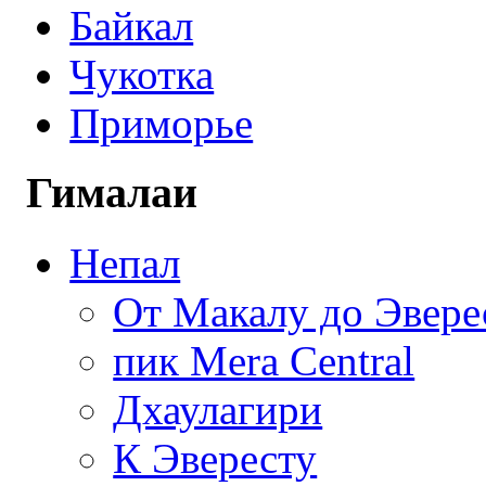
Байкал
Чукотка
Приморье
Гималаи
Непал
От Макалу до Эвере
пик Mera Central
Дхаулагири
К Эвересту