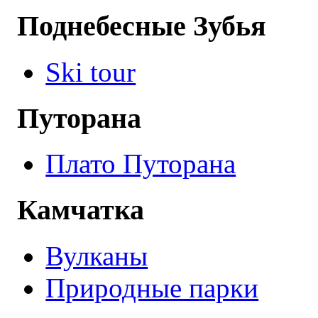
Поднебесные Зубья
Ski tour
Путорана
Плато Путорана
Камчатка
Вулканы
Природные парки