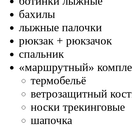
ботинки лыжные
бахилы
лыжные палочки
рюкзак + рюкзачок
спальник
«маршрутный» компл
термобельё
ветрозащитный кос
носки трекинговые
шапочка