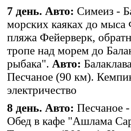
7 день.
Авто:
Симеиз - Ба
морских каяках до мыса Ф
пляжа Фейерверк, обрат
тропе над морем до Бала
рыбака".
Авто:
Балаклава
Песчаное (90 км). Кемпин
электричество
8 день. Авто:
Песчаное -
Обед в кафе "Ашлама Са